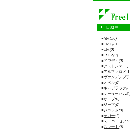
自動車
■
AMG
(0)
■
DMC
(0)
■
GM
(0)
■
OSCA
(0)
■
アウディ
(0)
■
アストンマーテ
■
アルファロメオ
■
ヴァンデンプラ
■
オペル
(0)
■
キャデラック
(0
■
ケーターハム
(0
■
サーブ
(0)
■
ジープ
(0)
■
ジネッタ
(0)
■
ャガー
(1)
■
スーパーセブン
■
スマート
(0)