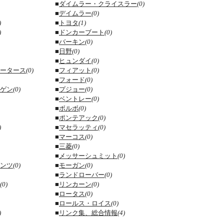
■
ダイムラー・クライスラー
(0)
■
デイムラー
(0)
)
■
トヨタ
(1)
)
■
ドンカーブート
(0)
■
バーキン
(0)
■
日野
(0)
■
ヒュンダイ
(0)
ータース
(0)
■
フィアット
(0)
■
フォード
(0)
ゲン
(0)
■
プジョー
(0)
■
ベントレー
(0)
■
ボルボ
(0)
■
ポンテアック
(0)
)
■
マセラッティ
(0)
■
マーコス
(0)
■
三菱
(0)
■
メッサーシュミット
(0)
ンツ
(0)
■
モーガン
(0)
■
ランドローバー
(0)
(0)
■
リンカーン
(0)
■
ロータス
(0)
■
ロールス・ロイス
(0)
)
■
リンク集、総合情報
(4)