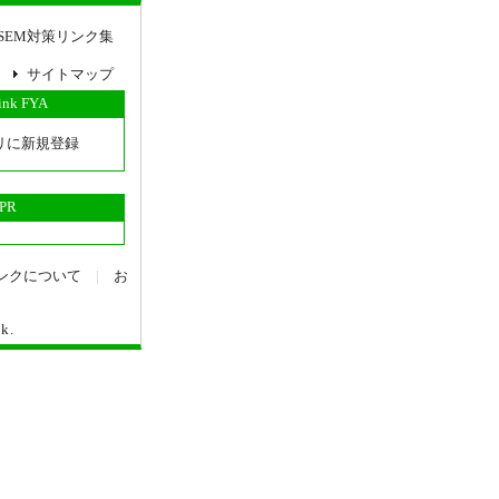
SEM対策リンク集
サイトマップ
link FYA
リに新規登録
PR
ンクについて
|
お
nk
.