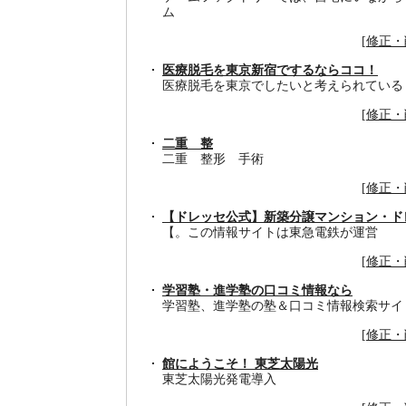
ム
[
修正・
医療脱毛を東京新宿でするならココ！
医療脱毛を東京でしたいと考えられている
[
修正・
二重 整
二重 整形 手術
[
修正・
【ドレッセ公式】新築分譲マンション・ド
【。この情報サイトは東急電鉄が運営
[
修正・
学習塾・進学塾の口コミ情報なら
学習塾、進学塾の塾＆口コミ情報検索サイ
[
修正・
館にようこそ！ 東芝太陽光
東芝太陽光発電導入