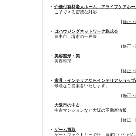
介護付有料老人ホーム，アライブケアホー
こそできる密接な対応
[
修正・
はハウジングネットワーク株式会
豊中市、堺市の一戸豊
[
修正・
美容整形・美
美容整形
[
修正・
家具・インテリアならインテリアショップ
最適なご提案をいたします。
[
修正・
大阪市の中古
中古マンションなど大阪の不動産情報
[
修正・
ゲーム買取
ゲームファクトリーでは、自宅にいながら