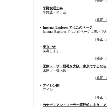
[
修正・
平野税理士事
平野豊・平、会
[
修正・
Internet Explorer ではこのページ
Internet Explorer ではこのページは表示
[
修正・
東京でオ
美容します。
[
修正・
医療レーザー脱毛を大阪・東京でするなら
医療レー番人気！
[
修正・
アイシン開
アイシ
[
修正・
カナディアン・ソーラー専門館にようこそ