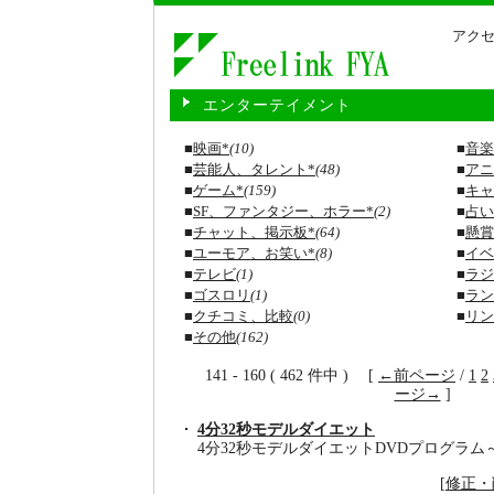
アクセ
エンターテイメント
■
映画*
(10)
■
音楽
■
芸能人、タレント*
(48)
■
アニ
■
ゲーム*
(159)
■
キャ
■
SF、ファンタジー、ホラー*
(2)
■
占い
■
チャット、掲示板*
(64)
■
懸賞
■
ユーモア、お笑い*
(8)
■
イベ
■
テレビ
(1)
■
ラジ
■
ゴスロリ
(1)
■
ラン
■
クチコミ、比較
(0)
■
リン
■
その他
(162)
141 - 160 ( 462 件中 ) [
←前ページ
/
1
2
ージ→
]
4分32秒モデルダイエット
4分32秒モデルダイエットDVDプログラ
[
修正・