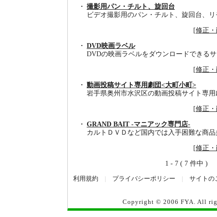
撮影用パン・チルト、旋回台
ビデオ撮影用のパン・チルト、旋回台、リ
[
修正・
DVD映画ラベル
DVDの映画ラベルをダウンロードできる
[
修正・
動画投稿サイト専用劇団<大町小町>
岩手県奥州市水沢区の動画投稿サイト専用
[
修正・
GRAND BAIT -マニアック専門店-
カルトＤＶＤなど国内では入手困難な商品
[
修正・
1 - 7 ( 7 件中 )
利用規約
|
プライバシーポリシー
|
サイトの
Copyright © 2006
FYA
. All r