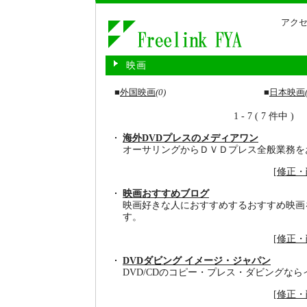
アクセ
映画
■
外国映画
(0)
■
日本映画
1 - 7 ( 7 件中 )
海外DVDプレスのメディアワン
オーサリングからＤＶＤプレス全般業務を
[
修正・
映画おすすめブログ
映画好きな人におすすめするおすすめ映画
す。
[
修正・
DVDダビング イメージ・ジャパン
DVD/CDのコピー・プレス・ダビングな
[
修正・