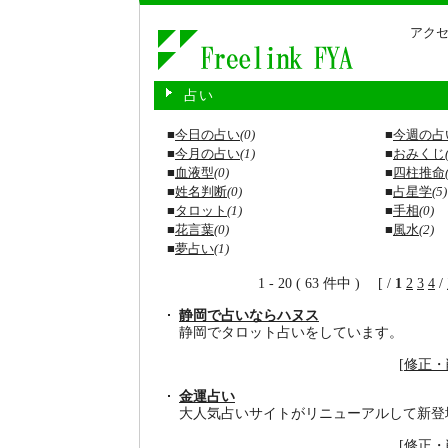
アクセ
占い
■
今日の占い
(0)
■
今週の占
■
今月の占い
(1)
■
おみくじ
■
血液型
(0)
■
四柱推命
■
姓名判断
(0)
■
占星学
(5)
■
タロット
(1)
■
手相
(0)
■
花言葉
(0)
■
風水
(2)
■
夢占い
(1)
1 - 20 ( 63 件中 ) [ /
1
2
3
4
/
静岡で占いならハヌス
静岡でタロット占いをしています。
[
修正・
金運占い
大人気占いサイトがリニューアルして新登
[
修正・