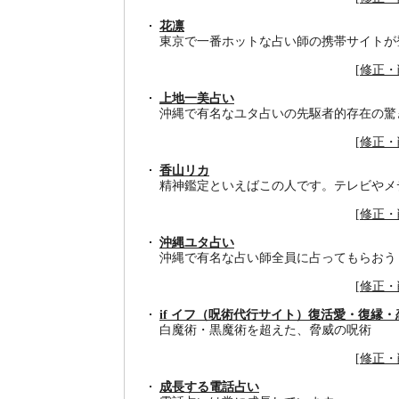
花凛
東京で一番ホットな占い師の携帯サイトが
[
修正・
上地一美占い
沖縄で有名なユタ占いの先駆者的存在の驚
[
修正・
香山リカ
精神鑑定といえばこの人です。テレビやメ
[
修正・
沖縄ユタ占い
沖縄で有名な占い師全員に占ってもらおう
[
修正・
if イフ（呪術代行サイト）復活愛・復縁
白魔術・黒魔術を超えた、脅威の呪術
[
修正・
成長する電話占い