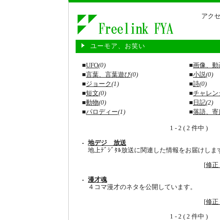
アクセ
ユーモア、お笑い
■
UFO
(0)
■
画像、動
■
言葉、言葉遊び
(0)
■
小説
(0)
■
ジョーク
(1)
■
詩
(0)
■
短文
(0)
■
チャレン
■
動物
(0)
■
日記
(2)
■
パロディー
(1)
■
落語、寄
1 - 2 ( 2 件中 )
地デジ 放送
地上ﾃﾞｼﾞﾀﾙ放送に関連した情報をお届けしま
[
修正
漫才魂
４コマ漫才のネタを公開しています。
[
修正
1 - 2 ( 2 件中 )