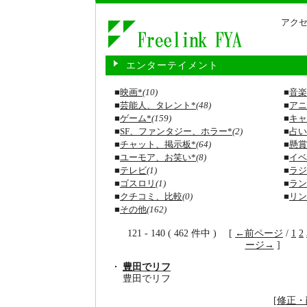
アクセ
エンターテイメント
■
映画*
(10)
■
音楽
■
芸能人、タレント*
(48)
■
アニ
■
ゲーム*
(159)
■
キャ
■
SF、ファンタジー、ホラー*
(2)
■
占い
■
チャット、掲示板*
(64)
■
懸賞
■
ユーモア、お笑い*
(8)
■
イベ
■
テレビ
(1)
■
ラジ
■
ゴスロリ
(1)
■
ラン
■
クチコミ、比較
(0)
■
リン
■
その他
(162)
121 - 140 ( 462 件中 ) [
←前ページ
/
1
2
ージ→
]
豊田でリフ
豊田でリフ
[
修正・