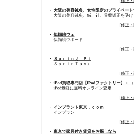
[
修正・
大阪の美容鍼灸、女性限定のプライベート
大阪の美容鍼灸、鍼、針、骨盤矯正を受け
[
修正・
似顔絵ウェ
似顔絵ウボード
[
修正・
Ｓｐｒｉｎｇ Ｐｉ
ＳｐｒｉｎＴａｎ）
[
修正・
iPod買取専門店【iPodファクトリー】エ
iPod気軽に無料オンライン査定
[
修正・
インプラント東京．ｃｏｍ
インプラン
[
修正・
東京で家具付き賃貸をお探しなら