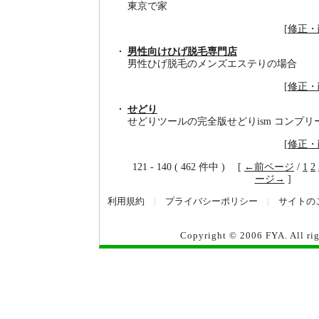
東京で家
[
修正・
男性向けひげ脱毛専門店
男性ひげ脱毛のメンズエステりの場合
[
修正・
せどり
せどりツールの完全版せどりism コンプリ
[
修正・
121 - 140 ( 462 件中 ) [
←前ページ
/
1
2
ージ→
]
利用規約
|
プライバシーポリシー
|
サイトの
Copyright © 2006
FYA
. All r