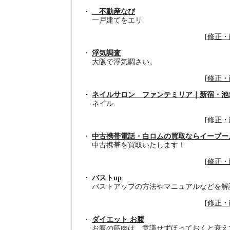
不動産なび
一戸建てをエリ
[
修正・
浮気調査
大阪で浮気調さい。
[
修正・
ネイルサロン ファンテミリア｜新宿・池
ネイル
[
修正・
中古携帯電話・白ロムの買取ならイーブー
中古携帯を買取いたします！
[
修正・
バストup
バストアップの方法やマニュアルなどを解
[
修正・
ダイエット お腹
お腹の筋肉は、意識せずほっておくと衰え