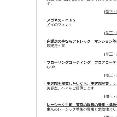
す。
[
修正・
メガネの－ｍａｙ
メイのブｚｚｚ
[
修正・
床暖房の事ならアトレック マンション等
床暖房の事
[
修正・
フローリングコーティング フロアコーテ
gkjgh
[
修正・
美容院を開業したいなら、美容院開業．ｃ
美容室、ヘアをご提供します
[
修正・
レーシック手術 東京の眼科の費用・危険
東京のレーシック手術の費用と危険性とリ