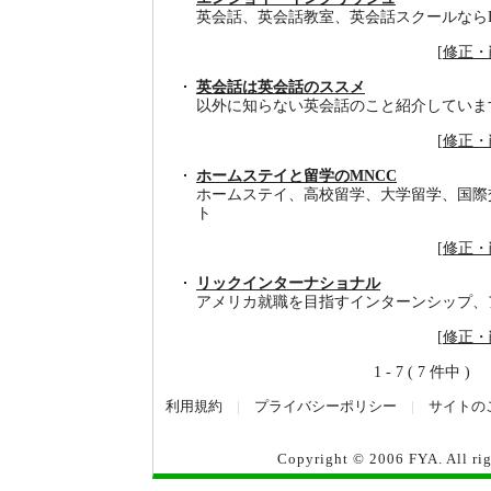
英会話、英会話教室、英会話スクールならEnjo
[
修正・
英会話は英会話のススメ
以外に知らない英会話のこと紹介していま
[
修正・
ホームステイと留学のMNCC
ホームステイ、高校留学、大学留学、国際
ト
[
修正・
リックインターナショナル
アメリカ就職を目指すインターンシップ、
[
修正・
1 - 7 ( 7 件中 )
利用規約
|
プライバシーポリシー
|
サイトの
Copyright © 2006
FYA
. All r