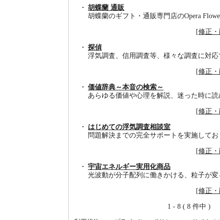
胡蝶蘭 通販
胡蝶蘭のギフト・通販専門店のOpera Flow
[
修正・
探偵
浮気調査、信用調査等、様々な調査に対応
[
修正・
価値辞典～本音の検索～
あらゆる価値や心理を解説、迷った時に読
[
修正・
はじめての浮気調査相談室
問題解決までの完全サポートを実施してお
[
修正・
宇宙エネルギー実用化商品
光波動が分子配列に働きかける、粒子が変
[
修正・
1 - 8 ( 8 件中 )