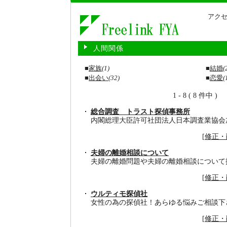
アクセ
人間関係
■
家族
(1)
■
結婚
(
■
出会い
(32)
■
恋愛
(
1 - 8 ( 8 件中 )
総合調査 トラスト探偵事務所
内閣総理大臣許可社団法人日本調査業協会
[
修正・
夫婦の離婚相談について
夫婦の離婚問題や夫婦の離婚相談について
[
修正・
ウルティモ探偵社
女性の為の探偵社！あらゆる悩みご相談下
[
修正・