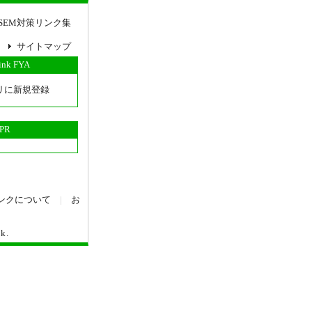
SEM対策リンク集
サイトマップ
link FYA
リに新規登録
PR
ンクについて
|
お
nk
.