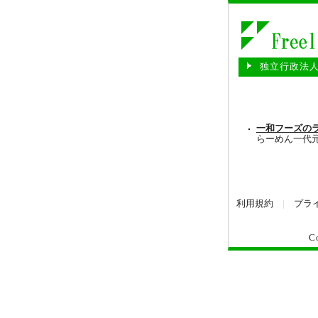
独立行政法
一和フーズの
らーめん一代
利用規約
|
プラ
C