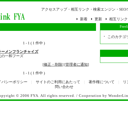
アクセスアップ・相互リンク・検索エンジン・SEO/
新着
更新
相互リンク
Free
人
このカテゴ
1 - 1 ( 1 件中 )
ラーメンフランチャイズ
元の一和フーズ
[
修正・削除
] [
管理者に通知
]
1 - 1 ( 1 件中 )
イバシーポリシー
|
サイトのご利用にあたって
|
著作権について
|
リ
問い合わせ
opyright © 2006
FYA
. All rights reserved. / Cooperation by
WonderLi