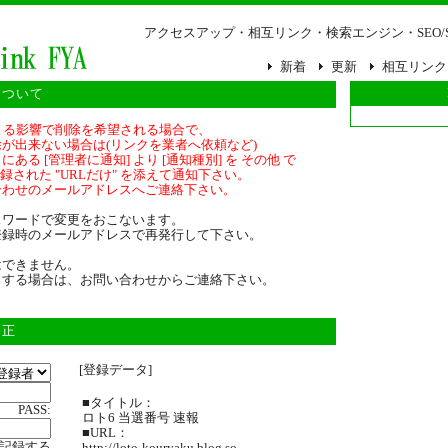
アクセスアップ・相互リンク・検索エンジン・SEO/
新着
更新
相互リンク
について
策による影響で削除を希望される場合で、
が出来ない場合は(リンクを業者へ依頼など)
ある [管理者に通知] より [通知種別] を その他 で
登録された "URLだけ" を添えて通知下さい。
合わせのメールアドレスへご連絡下さい。
スワードで変更をおこないます。
登録時のメールアドレスで再発行して下さい。
はできません。
クする場合は、お問い合わせからご連絡下さい。
修正
[登録データ]
■タイトル：
PASS:
ロト6 当選番号 速報
■URL：
記録する