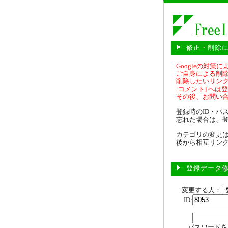
修正・削除
Googleの対
ご自身による削除
削除したいリンクに
[コメント] へは
その後、お問い
登録時のID・パ
忘れた場合は、
カテゴリの変更
後から相互リン
登録データ
変更する人：
ID:
パスワードを