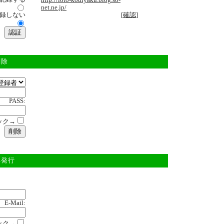
http://loto-kouryaku.blog.so-
net.ne.jp/
録しない
[
確認
]
削除
PASS:
ック→
再発行
E-Mail:
ック→