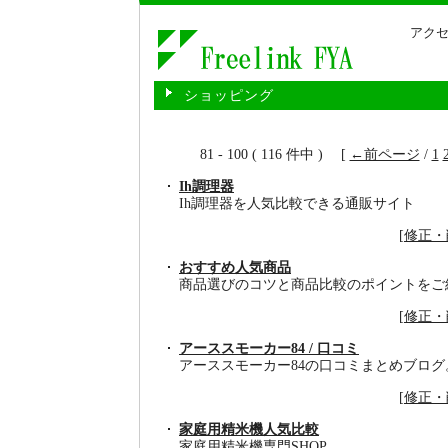
アクセ
ショッピング
81 - 100 ( 116 件中 ) [
←前ページ
/
1
Ih調理器
Ih調理器を人気比較できる通販サイト
[
修正・
おすすめ人気商品
商品選びのコツと商品比較のポイントをご
[
修正・
アーススモーカー84 / 口コミ
アーススモーカー84の口コミまとめブログ
[
修正・
家庭用精米機人気比較
家庭用精米機専門SHOP