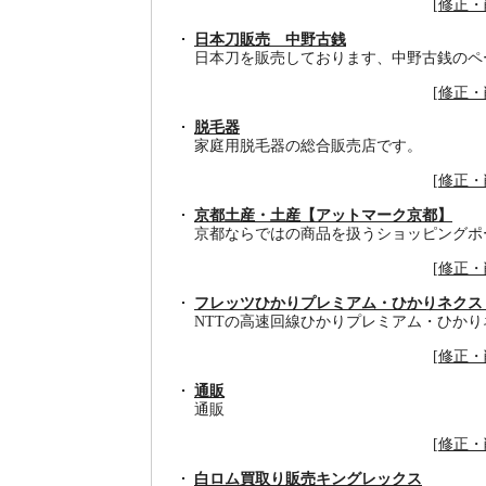
[
修正・
日本刀販売 中野古銭
日本刀を販売しております、中野古銭のペ
[
修正・
脱毛器
家庭用脱毛器の総合販売店です。
[
修正・
京都土産・土産【アットマーク京都】
京都ならではの商品を扱うショッピングポ
[
修正・
フレッツひかりプレミアム・ひかりネクス
NTTの高速回線ひかりプレミアム・ひか
[
修正・
通販
通販
[
修正・
白ロム買取り販売キングレックス