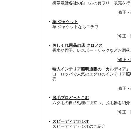
携帯電話各社の白ロムの買取り・販売を行
[
修正・
革 ジャケット
革 ジャケットならニチワ
[
修正・
おしゃれ用品の店 クロノス
香水や帽子、レスポートサックなどお洒落
[
修正・
輸入インテリア照明通販の「カルディア」
ヨーロッパで人気のエグロのインテリア照
売
[
修正・
脱毛プロどっとこむ
ムダ毛の自己処理に役立つ、脱毛器を紹介
[
修正・
スピーディアカシオ
スピーディアカシオのご紹介