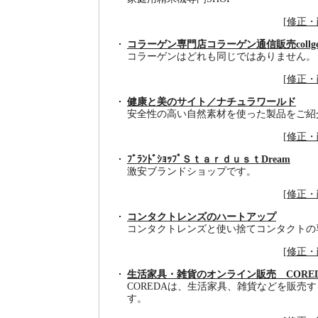
[
修正・
コラーゲン専門店コラーゲン通信販売collge
コラーゲンはどれも同じではありません。
[
修正・
健康と美のサイト／ナチュラワールド
安全性の高い自然素材を使った製品をご紹
[
修正・
ﾌﾞﾗﾝﾄﾞｼｮｯﾌﾟＳｔａｒｄｕｓｔDream
激安ブランドショップです。
[
修正・
コンタクトレンズのハートアップ
コンタクトレンズと使い捨てコンタクトの
[
修正・
生活家具・雑貨のオンライン販売 CORE
COREDAは、生活家具、雑貨などを販売
す。