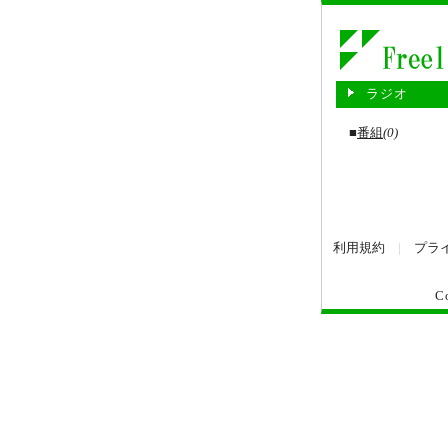
ラジオ
■
番組
(0)
利用規約
|
プラ
C