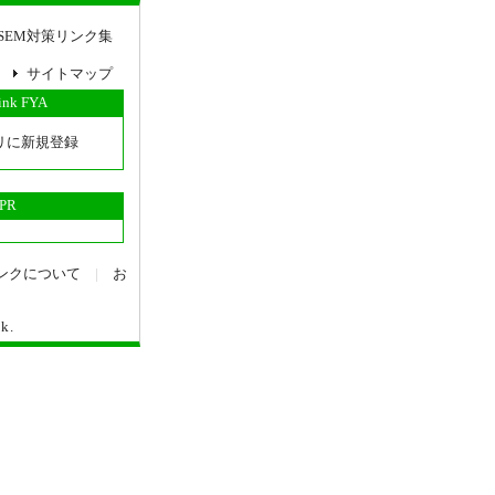
SEM対策リンク集
サイトマップ
link FYA
リに新規登録
PR
ンクについて
|
お
nk
.