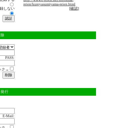
http://www.e-reien.net/hirosima-
reien/kureyasumiyama-reien.html
録しない
[
確認
]
削除
PASS:
ック→
再発行
E-Mail:
ック→