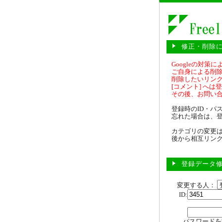
修正・削除
Googleの対
ご自身による削除
削除したいリンクに
[コメント] へは
その後、お問い
登録時のID・パ
忘れた場合は、
カテゴリの変更
後から相互リン
登録データ
変更する人：
ID:
パスワードを