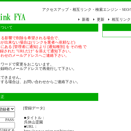
アクセスアップ・相互リンク・検索エンジン・SEO/
新着
更新
相互リンク
について
策による影響で削除を希望される場合で、
が出来ない場合は(リンクを業者へ依頼など)
ある [管理者に通知] より [通知種別] を その他 で
登録された "URLだけ" を添えて通知下さい。
合わせのメールアドレスへご連絡下さい。
スワードで変更をおこないます。
登録時のメールアドレスで再発行して下さい。
はできません。
クする場合は、お問い合わせからご連絡下さい。
修正
[登録データ]
■タイトル：
PASS:
呉休山霊園
■URL：
記録する