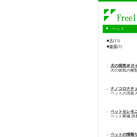
ペット
■
犬
(15)
■
健康
(3)
犬の病気＠ガ
犬の病気の種
ナノコロナチ
ペットの消臭
ペットセレモ
ペット葬儀 供
ペットの情報