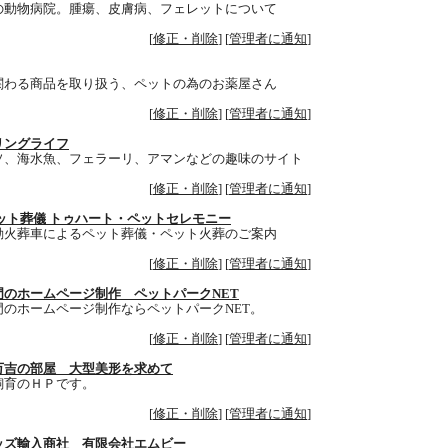
の動物病院。腫瘍、皮膚病、フェレットについて
[
修正・削除
] [
管理者に通知
]
関わる商品を取り扱う、ペットの為のお薬屋さん
[
修正・削除
] [
管理者に通知
]
リングライフ
ソ、海水魚、フェラーリ、アマンなどの趣味のサイト
[
修正・削除
] [
管理者に通知
]
ット葬儀 トゥハート・ペットセレモニー
動火葬車によるペット葬儀・ペット火葬のご案内
[
修正・削除
] [
管理者に通知
]
門のホームページ制作 ペットパークNET
門のホームページ制作ならペットパークNET。
[
修正・削除
] [
管理者に通知
]
万吉の部屋 大型美形を求めて
飼育のＨＰです。
[
修正・削除
] [
管理者に通知
]
ッズ輸入商社 有限会社エムビー