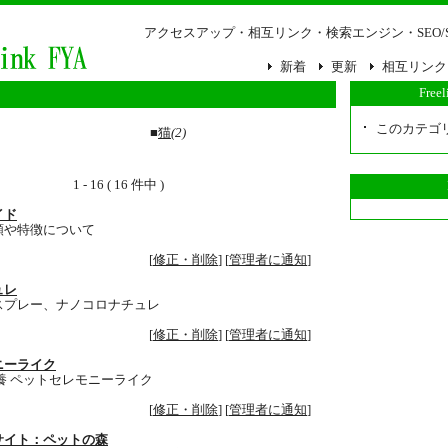
アクセスアップ・相互リンク・検索エンジン・SEO/
新着
更新
相互リンク
Free
このカテゴ
■
猫
(2)
1 - 16 ( 16 件中 )
イド
類や特徴について
[
修正・削除
] [
管理者に通知
]
ュレ
スプレー、ナノコロナチュレ
[
修正・削除
] [
管理者に通知
]
ニーライク
養 ペットセレモニーライク
[
修正・削除
] [
管理者に通知
]
サイト：ペットの森