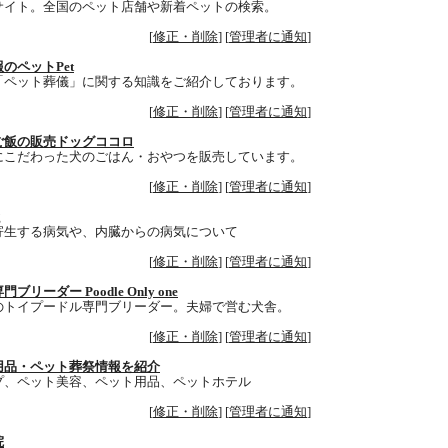
サイト。全国のペット店舗や新着ペットの検索。
[
修正・削除
] [
管理者に通知
]
のペットPet
「ペット葬儀」に関する知識をご紹介しております。
[
修正・削除
] [
管理者に通知
]
ご飯の販売ドッグココロ
にこだわった犬のごはん・おやつを販売しています。
[
修正・削除
] [
管理者に通知
]
g
寄生する病気や、内臓からの病気について
[
修正・削除
] [
管理者に通知
]
リーダー Poodle Only one
のトイプードル専門ブリーダー。夫婦で営む犬舎。
[
修正・削除
] [
管理者に通知
]
用品・ペット葬祭情報を紹介
プ、ペット美容、ペット用品、ペットホテル
[
修正・削除
] [
管理者に通知
]
院